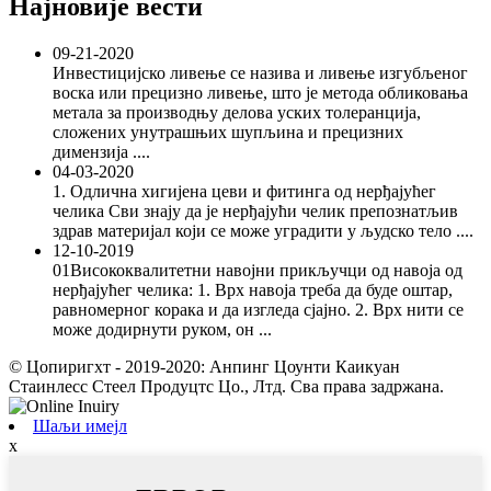
Најновије вести
09-21-2020
Инвестицијско ливење се назива и ливење изгубљеног
воска или прецизно ливење, што је метода обликовања
метала за производњу делова уских толеранција,
сложених унутрашњих шупљина и прецизних
димензија ....
04-03-2020
1. Одлична хигијена цеви и фитинга од нерђајућег
челика Сви знају да је нерђајући челик препознатљив
здрав материјал који се може уградити у људско тело ....
12-10-2019
01Висококвалитетни навојни прикључци од навоја од
нерђајућег челика: 1. Врх навоја треба да буде оштар,
равномерног корака и да изгледа сјајно. 2. Врх нити се
може додирнути руком, он ...
© Цопиригхт - 2019-2020: Анпинг Цоунти Каикуан
Стаинлесс Стеел Продуцтс Цо., Лтд. Сва права задржана.
Шаљи имејл
x