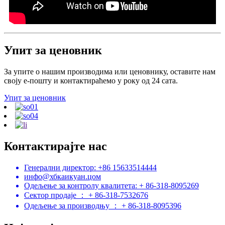
Упит за ценовник
За упите о нашим производима или ценовнику, оставите нам
своју е-пошту и контактираћемо у року од 24 сата.
Упит за ценовник
Контактирајте нас
Генерални директор: +86 15633514444
инфо@хбкаикуан.цом
Одељење за контролу квалитета: + 86-318-8095269
Сектор продаје ： + 86-318-7532676
Одељење за производњу ： + 86-318-8095396