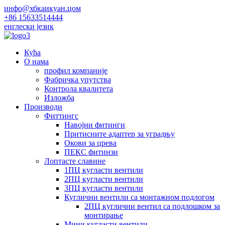
инфо@хбкаикуан.цом
+86 15633514444
енглески језик
Кућа
О нама
профил компаније
Фабричка упутства
Контрола квалитета
Изложба
Производи
Фиттингс
Навојни фитинги
Притисните адаптер за уградњу
Окови за црева
ПЕКС фитинзи
Лоптасте славине
1ПЦ кугласти вентили
2ПЦ кугласти вентили
3ПЦ кугласти вентили
Куглични вентили са монтажном подлогом
2ПЦ куглични вентил са подлошком за
монтирање
Мини кугласти вентили