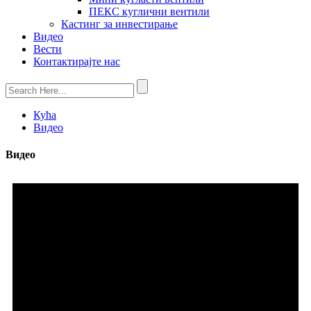
ПЕКС куглични вентили
Кастинг за инвестирање
Видео
Вести
Контактирајте нас
Кућа
Видео
Видео