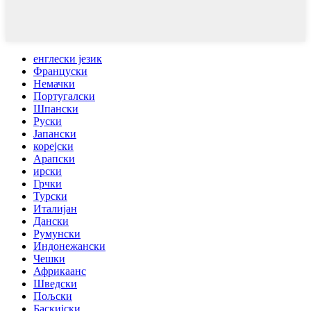
енглески језик
Француски
Немачки
Португалски
Шпански
Руски
Јапански
корејски
Арапски
ирски
Грчки
Турски
Италијан
Дански
Румунски
Индонежански
Чешки
Африкаанс
Шведски
Пољски
Баскијски