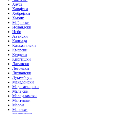
Хауса
Хавајски
Хебрејски
Хмонг
Мађарски
Исландски
Игбо
Јавански
Каннада
Казахстански
Кмерски
Курдски
Киргишки
Латински
Летонски
Литвански
Лукембоу ..
Македонски
Мадагаскарски
Малајски
Малајаламски
Малтешки
Маори
Маратхи