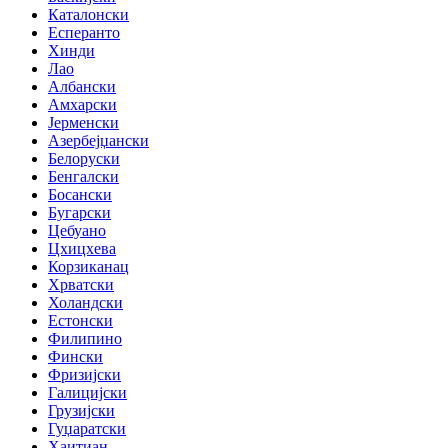
Каталонски
Есперанто
Хинди
Лао
Албански
Амхарски
Јерменски
Азербејџански
Белоруски
Бенгалски
Босански
Бугарски
Цебуано
Цхицхева
Корзиканац
Хрватски
Холандски
Естонски
Филипино
Фински
Фризијски
Галицијски
Грузијски
Гуџаратски
Хаитиан