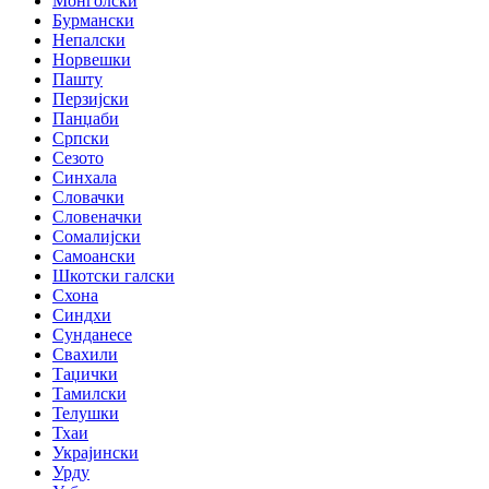
Монголски
Бурмански
Непалски
Норвешки
Пашту
Перзијски
Панџаби
Српски
Сезото
Синхала
Словачки
Словеначки
Сомалијски
Самоански
Шкотски галски
Схона
Синдхи
Сунданесе
Свахили
Таџички
Тамилски
Телушки
Тхаи
Украјински
Урду