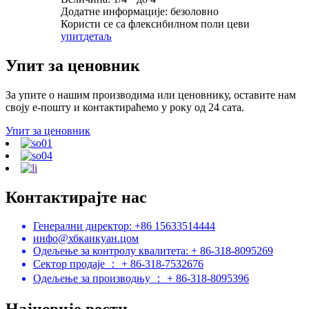
Додатне информације: безоловно
Користи се са флексибилном поли цеви
упит
детаљ
Упит за ценовник
За упите о нашим производима или ценовнику, оставите нам
своју е-пошту и контактираћемо у року од 24 сата.
Упит за ценовник
Контактирајте нас
Генерални директор: +86 15633514444
инфо@хбкаикуан.цом
Одељење за контролу квалитета: + 86-318-8095269
Сектор продаје ： + 86-318-7532676
Одељење за производњу ： + 86-318-8095396