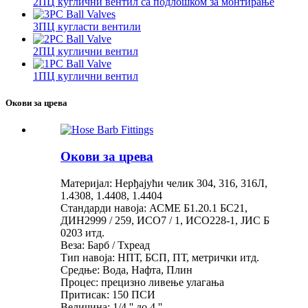
2ПЦ куглични вентил са подлошком за монтирање
3ПЦ кугласти вентили
2ПЦ куглични вентил
1ПЦ куглични вентил
Окови за црева
Окови за црева
Материјал: Нерђајући челик 304, 316, 316Л,
1.4308, 1.4408, 1.4404
Стандарди навоја: АСМЕ Б1.20.1 БС21,
ДИН2999 / 259, ИСО7 / 1, ИСО228-1, ЈИС Б
0203 итд.
Веза: Барб / Тхреад
Тип навоја: НПТ, БСП, ПТ, метрички итд.
Средње: Вода, Нафта, Плин
Процес: прецизно ливење улагања
Притисак: 150 ПСИ
Величина: 1/4 '' до 4 ''