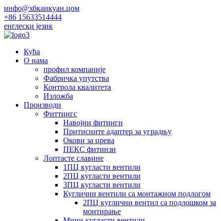
инфо@хбкаикуан.цом
+86 15633514444
енглески језик
Кућа
О нама
профил компаније
Фабричка упутства
Контрола квалитета
Изложба
Производи
Фиттингс
Навојни фитинги
Притисните адаптер за уградњу
Окови за црева
ПЕКС фитинзи
Лоптасте славине
1ПЦ кугласти вентили
2ПЦ кугласти вентили
3ПЦ кугласти вентили
Куглични вентили са монтажном подлогом
2ПЦ куглични вентил са подлошком за
монтирање
Мини кугласти вентили