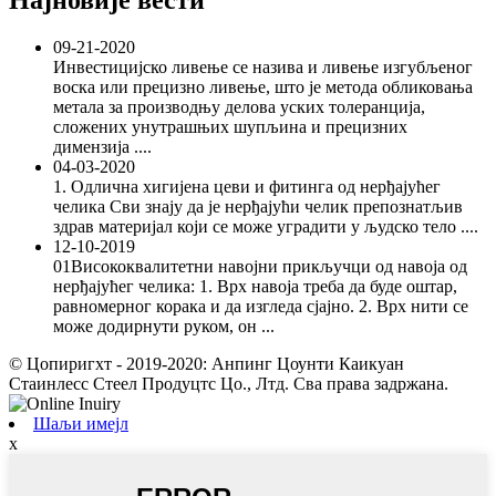
Најновије вести
09-21-2020
Инвестицијско ливење се назива и ливење изгубљеног
воска или прецизно ливење, што је метода обликовања
метала за производњу делова уских толеранција,
сложених унутрашњих шупљина и прецизних
димензија ....
04-03-2020
1. Одлична хигијена цеви и фитинга од нерђајућег
челика Сви знају да је нерђајући челик препознатљив
здрав материјал који се може уградити у људско тело ....
12-10-2019
01Висококвалитетни навојни прикључци од навоја од
нерђајућег челика: 1. Врх навоја треба да буде оштар,
равномерног корака и да изгледа сјајно. 2. Врх нити се
може додирнути руком, он ...
© Цопиригхт - 2019-2020: Анпинг Цоунти Каикуан
Стаинлесс Стеел Продуцтс Цо., Лтд. Сва права задржана.
Шаљи имејл
x