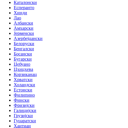
Каталонски
Есперанто
Хинди
Лао
Албански
Амхарски
Јерменски
Азербејџански
Белоруски
Бенгалски
Босански
Бугарски
Цебуано
Цхицхева
Корзиканац
Хрватски
Холандски
Естонски
Филипино
Фински
Фризијски
Галицијски
Грузијски
Гуџаратски
Хаитиан