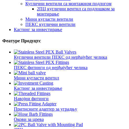
Куглични вентили са монтажном подлогом
2ПЦ куглични вентил са подлошком за
монтирање
Мини кугласти вентили
ПЕКС куглични вентили
Кастинг за инвестирање
Феатуре Продуцтс
Куглични вентили ПЕКС од нерђајућег челика
ПЕКС фитинги од нерђајућег челика
Мини кугласти вентил
Кастинг за инвестирање
Навојни фитинги
Притисните адаптер за уградњу
Окови за црева