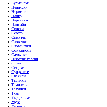
Бурмански
Непалски
Норвешки
Пашту
Перзијски
Панџаби
Српски
Сезото
Синхала
Словачки
Словеначки
Сомалијски
Самоански
Шкотски галски
Схона
Синдхи
Сунданесе
Свахили
Таџички
Тамилски
Телушки
Тхаи
Украјински
Урду
Узбечки