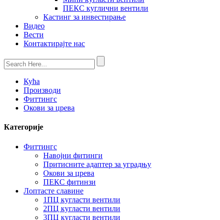
ПЕКС куглични вентили
Кастинг за инвестирање
Видео
Вести
Контактирајте нас
Кућа
Производи
Фиттингс
Окови за црева
Категорије
Фиттингс
Навојни фитинги
Притисните адаптер за уградњу
Окови за црева
ПЕКС фитинзи
Лоптасте славине
1ПЦ кугласти вентили
2ПЦ кугласти вентили
3ПЦ кугласти вентили