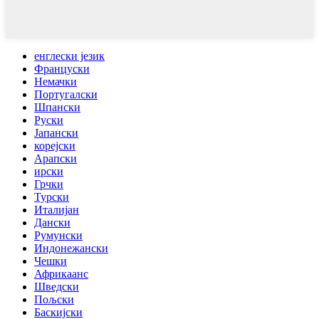
енглески језик
Француски
Немачки
Португалски
Шпански
Руски
Јапански
корејски
Арапски
ирски
Грчки
Турски
Италијан
Дански
Румунски
Индонежански
Чешки
Африкаанс
Шведски
Пољски
Баскијски