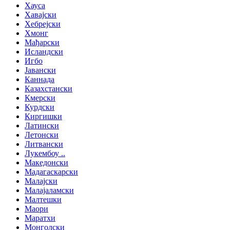
Хауса
Хавајски
Хебрејски
Хмонг
Мађарски
Исландски
Игбо
Јавански
Каннада
Казахстански
Кмерски
Курдски
Киргишки
Латински
Летонски
Литвански
Лукембоу ..
Македонски
Мадагаскарски
Малајски
Малајаламски
Малтешки
Маори
Маратхи
Монголски