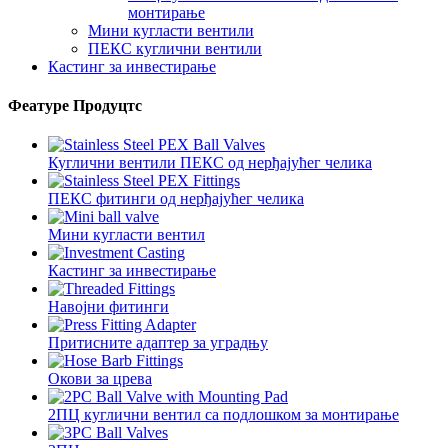
монтирање
Мини кугласти вентили
ПЕКС куглични вентили
Кастинг за инвестирање
Феатуре Продуцтс
Куглични вентили ПЕКС од нерђајућег челика
ПЕКС фитинги од нерђајућег челика
Мини кугласти вентил
Кастинг за инвестирање
Навојни фитинги
Притисните адаптер за уградњу
Окови за црева
2ПЦ куглични вентил са подлошком за монтирање