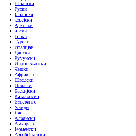
Шпански
Руски
Јапански
корејски
Арапски
ирски
Грчки
Турски
Италијан
Дански
Румунски
Индонежански
Чешки
Африкаанс
Шведски
Пољски
Баскијски
Каталонски
Есперанто
Хинди
Лао
Албански
Амхарски
Јерменски
Азербејџански