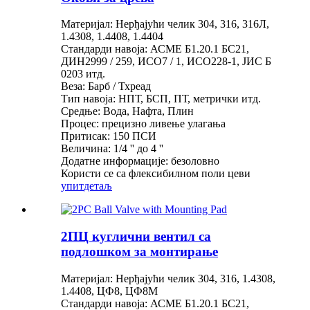
Материјал: Нерђајући челик 304, 316, 316Л,
1.4308, 1.4408, 1.4404
Стандарди навоја: АСМЕ Б1.20.1 БС21,
ДИН2999 / 259, ИСО7 / 1, ИСО228-1, ЈИС Б
0203 итд.
Веза: Барб / Тхреад
Тип навоја: НПТ, БСП, ПТ, метрички итд.
Средње: Вода, Нафта, Плин
Процес: прецизно ливење улагања
Притисак: 150 ПСИ
Величина: 1/4 '' до 4 ''
Додатне информације: безоловно
Користи се са флексибилном поли цеви
упит
детаљ
2ПЦ куглични вентил са
подлошком за монтирање
Материјал: Нерђајући челик 304, 316, 1.4308,
1.4408, ЦФ8, ЦФ8М
Стандарди навоја: АСМЕ Б1.20.1 БС21,