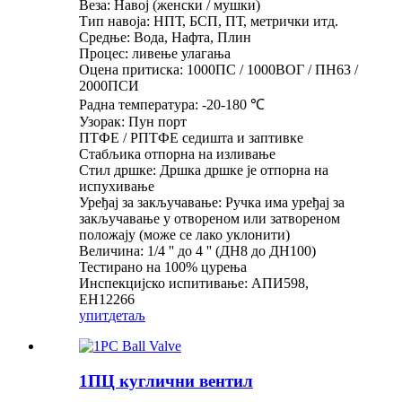
Веза: Навој (женски / мушки)
Тип навоја: НПТ, БСП, ПТ, метрички итд.
Средње: Вода, Нафта, Плин
Процес: ливење улагања
Оцена притиска: 1000ПС / 1000ВОГ / ПН63 /
2000ПСИ
Радна температура: -20-180 ℃
Узорак: Пун порт
ПТФЕ / РПТФЕ седишта и заптивке
Стабљика отпорна на изливање
Стил дршке: Дршка дршке је отпорна на
испухивање
Уређај за закључавање: Ручка има уређај за
закључавање у отвореном или затвореном
положају (може се лако уклонити)
Величина: 1/4 '' до 4 '' (ДН8 до ДН100)
Тестирано на 100% цурења
Инспекцијско испитивање: АПИ598,
ЕН12266
упит
детаљ
1ПЦ куглични вентил