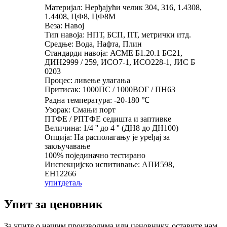
Материјал: Нерђајући челик 304, 316, 1.4308,
1.4408, ЦФ8, ЦФ8М
Веза: Навој
Тип навоја: НПТ, БСП, ПТ, метрички итд.
Средње: Вода, Нафта, Плин
Стандарди навоја: АСМЕ Б1.20.1 БС21,
ДИН2999 / 259, ИСО7-1, ИСО228-1, ЈИС Б
0203
Процес: ливење улагања
Притисак: 1000ПС / 1000ВОГ / ПН63
Радна температура: -20-180 ℃
Узорак: Смањи порт
ПТФЕ / РПТФЕ седишта и заптивке
Величина: 1/4 '' до 4 '' (ДН8 до ДН100)
Опција: На располагању је уређај за
закључавање
100% појединачно тестирано
Инспекцијско испитивање: АПИ598,
ЕН12266
упит
детаљ
Упит за ценовник
За упите о нашим производима или ценовнику, оставите нам