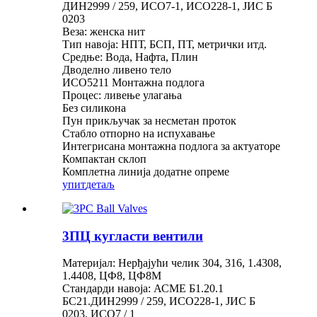
ДИН2999 / 259, ИСО7-1, ИСО228-1, ЈИС Б
0203
Веза: женска нит
Тип навоја: НПТ, БСП, ПТ, метрички итд.
Средње: Вода, Нафта, Плин
Дводелно ливено тело
ИСО5211 Монтажна подлога
Процес: ливење улагања
Без силикона
Пун прикључак за несметан проток
Стабло отпорно на испухавање
Интегрисана монтажна подлога за актуаторе
Компактан склоп
Комплетна линија додатне опреме
упит
детаљ
3ПЦ кугласти вентили
Материјал: Нерђајући челик 304, 316, 1.4308,
1.4408, ЦФ8, ЦФ8М
Стандарди навоја: АСМЕ Б1.20.1
БС21.ДИН2999 / 259, ИСО228-1, ЈИС Б
0203, ИСО7 / 1