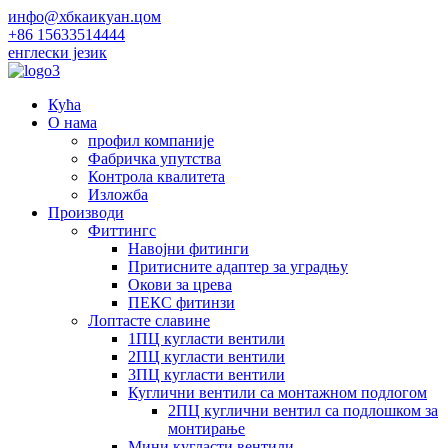
инфо@хбкаикуан.цом
+86 15633514444
енглески језик
Кућа
О нама
профил компаније
Фабричка упутства
Контрола квалитета
Изложба
Производи
Фиттингс
Навојни фитинги
Притисните адаптер за уградњу
Окови за црева
ПЕКС фитинзи
Лоптасте славине
1ПЦ кугласти вентили
2ПЦ кугласти вентили
3ПЦ кугласти вентили
Куглични вентили са монтажном подлогом
2ПЦ куглични вентил са подлошком за
монтирање
Мини кугласти вентили