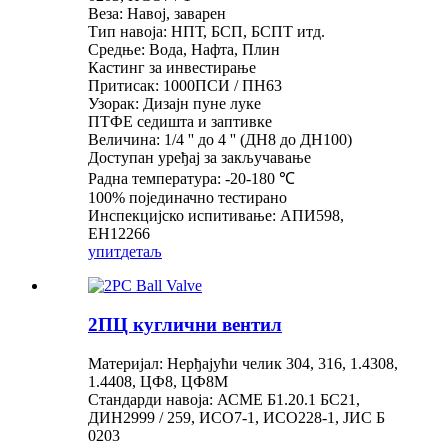
Веза: Навој, заварен
Тип навоја: НПТ, БСП, БСПТ итд.
Средње: Вода, Нафта, Плин
Кастинг за инвестирање
Притисак: 1000ПСИ / ПН63
Узорак: Дизајн пуне луке
ПТФЕ седишта и заптивке
Величина: 1/4 '' до 4 '' (ДН8 до ДН100)
Доступан уређај за закључавање
Радна температура: -20-180 ℃
100% појединачно тестирано
Инспекцијско испитивање: АПИ598,
ЕН12266
упит
детаљ
2ПЦ куглични вентил
Материјал: Нерђајући челик 304, 316, 1.4308,
1.4408, ЦФ8, ЦФ8М
Стандарди навоја: АСМЕ Б1.20.1 БС21,
ДИН2999 / 259, ИСО7-1, ИСО228-1, ЈИС Б
0203