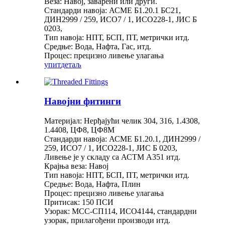
Веза: Навој, заварени или други.
Стандарди навоја: АСМЕ Б1.20.1 БС21,
ДИН2999 / 259, ИСО7 / 1, ИСО228-1, ЈИС Б
0203,
Тип навоја: НПТ, БСП, ПТ, метрички итд.
Средње: Вода, Нафта, Гас, итд.
Процес: прецизно ливење улагања
упит
детаљ
Навојни фитинги
Материјал: Нерђајући челик 304, 316, 1.4308,
1.4408, ЦФ8, ЦФ8М
Стандарди навоја: АСМЕ Б1.20.1, ДИН2999 /
259, ИСО7 / 1, ИСО228-1, ЈИС Б 0203,
Ливење је у складу са АСТМ А351 итд.
Крајња веза: Навој
Тип навоја: НПТ, БСП, ПТ, метрички итд.
Средње: Вода, Нафта, Плин
Процес: прецизно ливење улагања
Притисак: 150 ПСИ
Узорак: МСС-СП114, ИСО4144, стандардни
узорак, прилагођени производи итд.