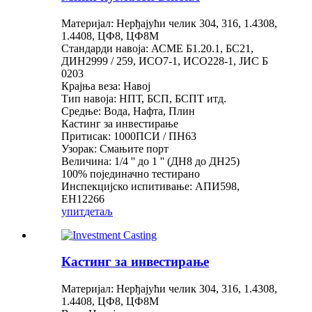
Материјал: Нерђајући челик 304, 316, 1.4308,
1.4408, ЦФ8, ЦФ8М
Стандарди навоја: АСМЕ Б1.20.1, БС21,
ДИН2999 / 259, ИСО7-1, ИСО228-1, ЈИС Б
0203
Крајња веза: Навој
Тип навоја: НПТ, БСП, БСПТ итд.
Средње: Вода, Нафта, Плин
Кастинг за инвестирање
Притисак: 1000ПСИ / ПН63
Узорак: Смањите порт
Величина: 1/4 '' до 1 '' (ДН8 до ДН25)
100% појединачно тестирано
Инспекцијско испитивање: АПИ598,
ЕН12266
упит
детаљ
Кастинг за инвестирање
Материјал: Нерђајући челик 304, 316, 1.4308,
1.4408, ЦФ8, ЦФ8М