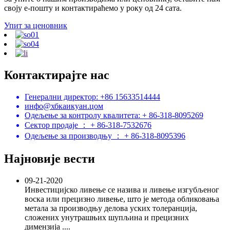
своју е-пошту и контактираћемо у року од 24 сата.
Упит за ценовник
Контактирајте нас
Генерални директор: +86 15633514444
инфо@хбкаикуан.цом
Одељење за контролу квалитета: + 86-318-8095269
Сектор продаје ： + 86-318-7532676
Одељење за производњу ： + 86-318-8095396
Најновије вести
09-21-2020
Инвестицијско ливење се назива и ливење изгубљеног
воска или прецизно ливење, што је метода обликовања
метала за производњу делова уских толеранција,
сложених унутрашњих шупљина и прецизних
димензија ....