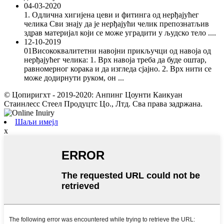
04-03-2020
1. Одлична хигијена цеви и фитинга од нерђајућег
челика Сви знају да је нерђајући челик препознатљив
здрав материјал који се може уградити у људско тело ....
12-10-2019
01Висококвалитетни навојни прикључци од навоја од
нерђајућег челика: 1. Врх навоја треба да буде оштар,
равномерног корака и да изгледа сјајно. 2. Врх нити се
може додирнути руком, он ...
© Цопиригхт - 2019-2020: Анпинг Цоунти Каикуан
Стаинлесс Стеел Продуцтс Цо., Лтд. Сва права задржана.
Шаљи имејл
x