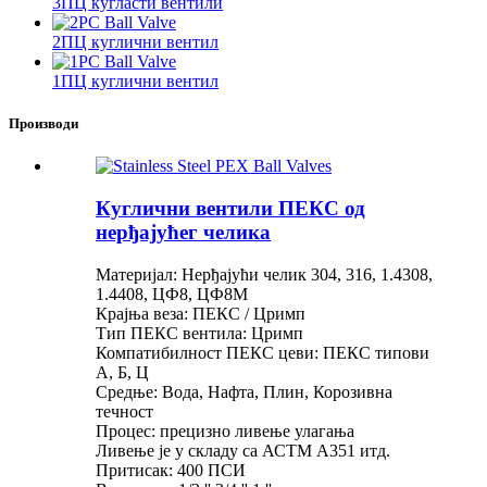
3ПЦ кугласти вентили
2ПЦ куглични вентил
1ПЦ куглични вентил
Производи
Куглични вентили ПЕКС од
нерђајућег челика
Материјал: Нерђајући челик 304, 316, 1.4308,
1.4408, ЦФ8, ЦФ8М
Крајња веза: ПЕКС / Цримп
Тип ПЕКС вентила: Цримп
Компатибилност ПЕКС цеви: ПЕКС типови
А, Б, Ц
Средње: Вода, Нафта, Плин, Корозивна
течност
Процес: прецизно ливење улагања
Ливење је у складу са АСТМ А351 итд.
Притисак: 400 ПСИ