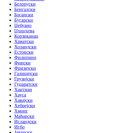
Белоруски
Бенгалски
Босански
Бугарски
Цебуано
Цхицхева
Корзиканац
Хрватски
Холандски
Естонски
Филипино
Фински
Фризијски
Галицијски
Грузијски
Гуџаратски
Хаитиан
Хауса
Хавајски
Хебрејски
Хмонг
Мађарски
Исландски
Игбо
Јавански