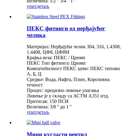
Величина: 1/2 '' 3/4 '' 1 ''
упит
детаљ
ПЕКС фитинги од нерђајућег
челика
Материјал: Нерђајући челик 304, 316, 1.4308,
1.4408, ЦФ8, ЦФ8М
Крајња веза: ПЕКС / Цримп
ПЕКС Тип фитинга: Цримп
Компатибилност ПЕКС цеви: ПЕКС типови
А, Б, Ц
Средње: Вода, Нафта, Плин, Корозивна
течност
Процес: прецизно ливење улагања
Ливење је у складу са АСТМ А351 итд.
Притисак: 150 ПСИ
Величина: 3/8 '' до 1 ''
упит
детаљ
Мини кугласти вентил