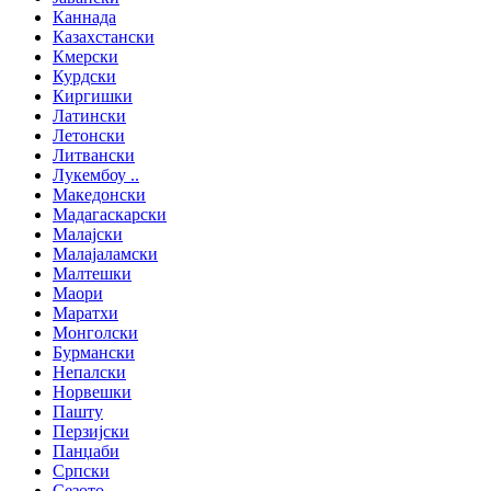
Каннада
Казахстански
Кмерски
Курдски
Киргишки
Латински
Летонски
Литвански
Лукембоу ..
Македонски
Мадагаскарски
Малајски
Малајаламски
Малтешки
Маори
Маратхи
Монголски
Бурмански
Непалски
Норвешки
Пашту
Перзијски
Панџаби
Српски
Сезото