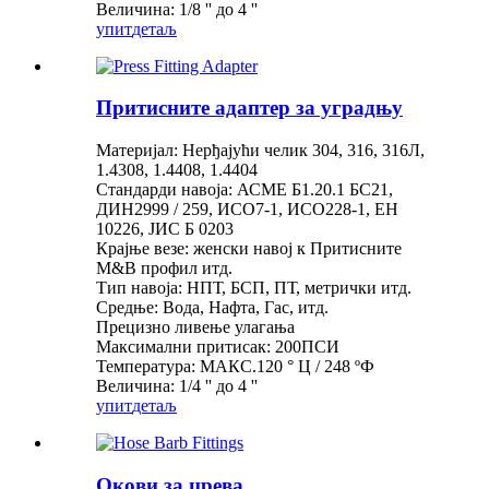
Величина: 1/8 '' до 4 ''
упит
детаљ
Притисните адаптер за уградњу
Материјал: Нерђајући челик 304, 316, 316Л,
1.4308, 1.4408, 1.4404
Стандарди навоја: АСМЕ Б1.20.1 БС21,
ДИН2999 / 259, ИСО7-1, ИСО228-1, ЕН
10226, ЈИС Б 0203
Крајње везе: женски навој к Притисните
М&В профил итд.
Тип навоја: НПТ, БСП, ПТ, метрички итд.
Средње: Вода, Нафта, Гас, итд.
Прецизно ливење улагања
Максимални притисак: 200ПСИ
Температура: МАКС.120 ° Ц / 248 ºФ
Величина: 1/4 '' до 4 ''
упит
детаљ
Окови за црева