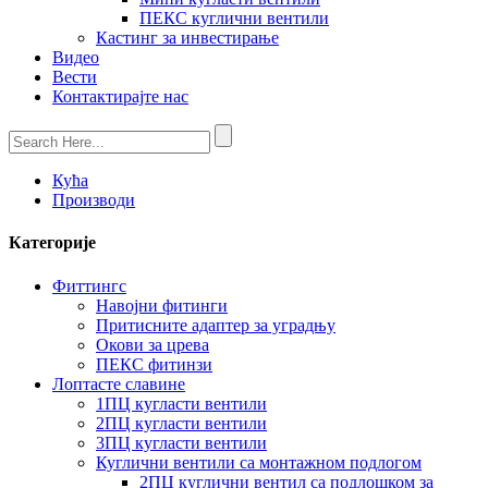
ПЕКС куглични вентили
Кастинг за инвестирање
Видео
Вести
Контактирајте нас
Кућа
Производи
Категорије
Фиттингс
Навојни фитинги
Притисните адаптер за уградњу
Окови за црева
ПЕКС фитинзи
Лоптасте славине
1ПЦ кугласти вентили
2ПЦ кугласти вентили
3ПЦ кугласти вентили
Куглични вентили са монтажном подлогом
2ПЦ куглични вентил са подлошком за