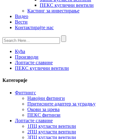
ПЕКС куглични вентили
Кастинг за инвестирање
Видео
Вести
Контактирајте нас
Кућа
Производи
Лоптасте славине
ПЕКС куглични вентили
Категорије
Фиттингс
Навојни фитинги
Притисните адаптер за уградњу
Окови за црева
ПЕКС фитинзи
Лоптасте славине
1ПЦ кугласти вентили
2ПЦ кугласти вентили
3ПЦ кугласти вентили