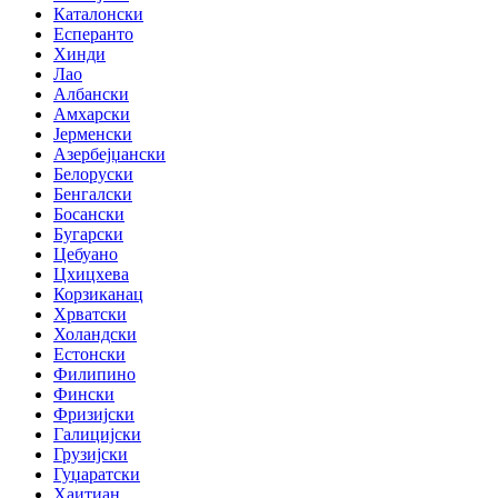
Каталонски
Есперанто
Хинди
Лао
Албански
Амхарски
Јерменски
Азербејџански
Белоруски
Бенгалски
Босански
Бугарски
Цебуано
Цхицхева
Корзиканац
Хрватски
Холандски
Естонски
Филипино
Фински
Фризијски
Галицијски
Грузијски
Гуџаратски
Хаитиан