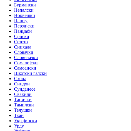
Бурмански
Непалски
Норвешки
Пашту
Перзијски
Панџаби
Српски
Сезото
Синхала
Словачки
Словеначки
Сомалијски
Самоански
Шкотски галски
Схона
Синдхи
Сунданесе
Свахили
Таџички
Тамилски
Телушки
Тхаи
Украјински
Урду