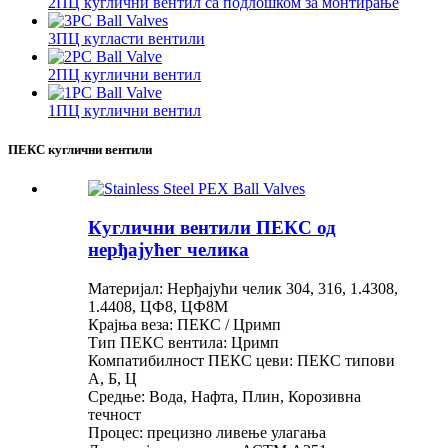
2ПЦ куглични вентил са подлошком за монтирање
3ПЦ кугласти вентили
2ПЦ куглични вентил
1ПЦ куглични вентил
ПЕКС куглични вентили
Куглични вентили ПЕКС од
нерђајућег челика
Материјал: Нерђајући челик 304, 316, 1.4308,
1.4408, ЦФ8, ЦФ8М
Крајња веза: ПЕКС / Цримп
Тип ПЕКС вентила: Цримп
Компатибилност ПЕКС цеви: ПЕКС типови
А, Б, Ц
Средње: Вода, Нафта, Плин, Корозивна
течност
Процес: прецизно ливење улагања