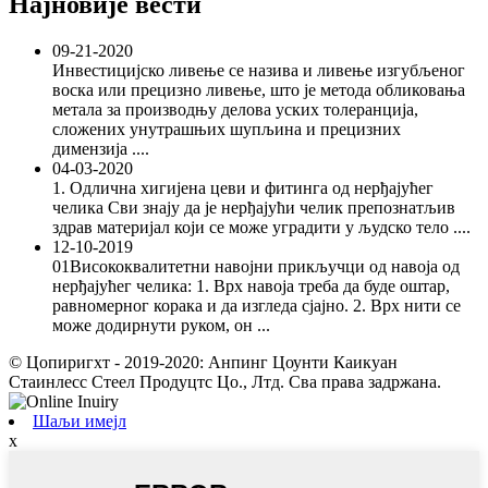
Најновије вести
09-21-2020
Инвестицијско ливење се назива и ливење изгубљеног
воска или прецизно ливење, што је метода обликовања
метала за производњу делова уских толеранција,
сложених унутрашњих шупљина и прецизних
димензија ....
04-03-2020
1. Одлична хигијена цеви и фитинга од нерђајућег
челика Сви знају да је нерђајући челик препознатљив
здрав материјал који се може уградити у људско тело ....
12-10-2019
01Висококвалитетни навојни прикључци од навоја од
нерђајућег челика: 1. Врх навоја треба да буде оштар,
равномерног корака и да изгледа сјајно. 2. Врх нити се
може додирнути руком, он ...
© Цопиригхт - 2019-2020: Анпинг Цоунти Каикуан
Стаинлесс Стеел Продуцтс Цо., Лтд. Сва права задржана.
Шаљи имејл
x