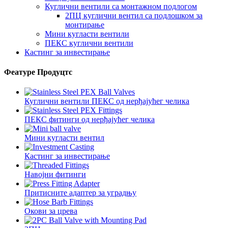
Куглични вентили са монтажном подлогом
2ПЦ куглични вентил са подлошком за
монтирање
Мини кугласти вентили
ПЕКС куглични вентили
Кастинг за инвестирање
Феатуре Продуцтс
Куглични вентили ПЕКС од нерђајућег челика
ПЕКС фитинги од нерђајућег челика
Мини кугласти вентил
Кастинг за инвестирање
Навојни фитинги
Притисните адаптер за уградњу
Окови за црева