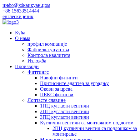
инфо@хбкаикуан.цом
+86 15633514444
енглески језик
Кућа
О нама
профил компаније
Фабричка упутства
Контрола квалитета
Изложба
Производи
Фиттингс
Навојни фитинги
Притисните адаптер за уградњу
Окови за црева
ПЕКС фитинзи
Лоптасте славине
1ПЦ кугласти вентили
2ПЦ кугласти вентили
3ПЦ кугласти вентили
Куглични вентили са монтажном подлогом
2ПЦ куглични вентил са подлошком за
монтирање
Мини кугласти вентили