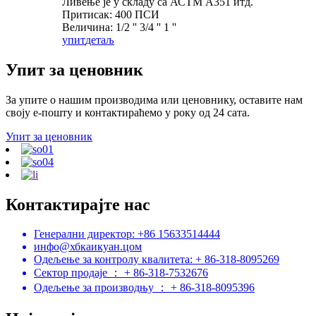
Ливење је у складу са АСТМ А351 итд.
Притисак: 400 ПСИ
Величина: 1/2 '' 3/4 '' 1 ''
упит
детаљ
Упит за ценовник
За упите о нашим производима или ценовнику, оставите нам
своју е-пошту и контактираћемо у року од 24 сата.
Упит за ценовник
Контактирајте нас
Генерални директор: +86 15633514444
инфо@хбкаикуан.цом
Одељење за контролу квалитета: + 86-318-8095269
Сектор продаје ： + 86-318-7532676
Одељење за производњу ： + 86-318-8095396