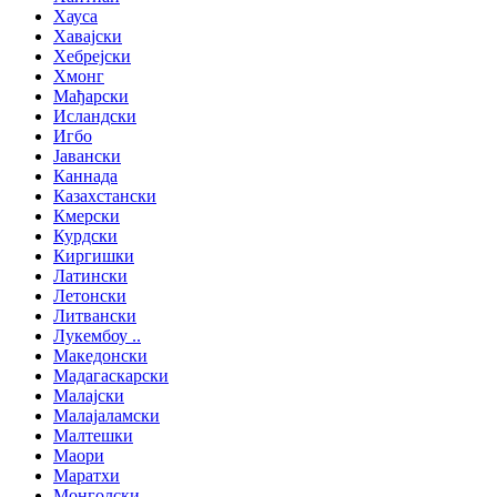
Хауса
Хавајски
Хебрејски
Хмонг
Мађарски
Исландски
Игбо
Јавански
Каннада
Казахстански
Кмерски
Курдски
Киргишки
Латински
Летонски
Литвански
Лукембоу ..
Македонски
Мадагаскарски
Малајски
Малајаламски
Малтешки
Маори
Маратхи
Монголски