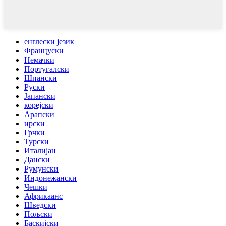
енглески језик
Француски
Немачки
Португалски
Шпански
Руски
Јапански
корејски
Арапски
ирски
Грчки
Турски
Италијан
Дански
Румунски
Индонежански
Чешки
Африкаанс
Шведски
Пољски
Баскијски