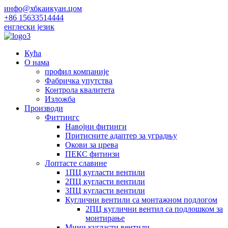
инфо@хбкаикуан.цом
+86 15633514444
енглески језик
Кућа
О нама
профил компаније
Фабричка упутства
Контрола квалитета
Изложба
Производи
Фиттингс
Навојни фитинги
Притисните адаптер за уградњу
Окови за црева
ПЕКС фитинзи
Лоптасте славине
1ПЦ кугласти вентили
2ПЦ кугласти вентили
3ПЦ кугласти вентили
Куглични вентили са монтажном подлогом
2ПЦ куглични вентил са подлошком за
монтирање
Мини кугласти вентили