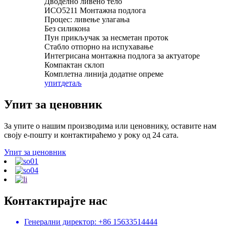
Дводелно ливено тело
ИСО5211 Монтажна подлога
Процес: ливење улагања
Без силикона
Пун прикључак за несметан проток
Стабло отпорно на испухавање
Интегрисана монтажна подлога за актуаторе
Компактан склоп
Комплетна линија додатне опреме
упит
детаљ
Упит за ценовник
За упите о нашим производима или ценовнику, оставите нам
своју е-пошту и контактираћемо у року од 24 сата.
Упит за ценовник
Контактирајте нас
Генерални директор: +86 15633514444