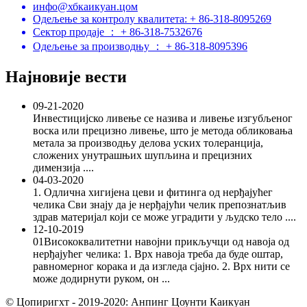
инфо@хбкаикуан.цом
Одељење за контролу квалитета: + 86-318-8095269
Сектор продаје ： + 86-318-7532676
Одељење за производњу ： + 86-318-8095396
Најновије вести
09-21-2020
Инвестицијско ливење се назива и ливење изгубљеног
воска или прецизно ливење, што је метода обликовања
метала за производњу делова уских толеранција,
сложених унутрашњих шупљина и прецизних
димензија ....
04-03-2020
1. Одлична хигијена цеви и фитинга од нерђајућег
челика Сви знају да је нерђајући челик препознатљив
здрав материјал који се може уградити у људско тело ....
12-10-2019
01Висококвалитетни навојни прикључци од навоја од
нерђајућег челика: 1. Врх навоја треба да буде оштар,
равномерног корака и да изгледа сјајно. 2. Врх нити се
може додирнути руком, он ...
© Цопиригхт - 2019-2020: Анпинг Цоунти Каикуан