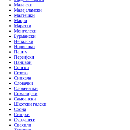
Малајски
Малајаламски
Малтешки
Маори
Маратхи
Монголски
Бурмански
Непалски
Норвешки
Пашту
Перзијски
Панџаби
Српски
Сезото
Синхала
Словачки
Словеначки
Сомалијски
Самоански
Шкотски галски
Схона
Синдхи
Сунданесе
Свахили