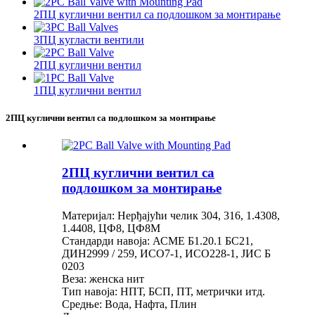
2ПЦ куглични вентил са подлошком за монтирање
3ПЦ кугласти вентили
2ПЦ куглични вентил
1ПЦ куглични вентил
2ПЦ куглични вентил са подлошком за монтирање
2ПЦ куглични вентил са
подлошком за монтирање
Материјал: Нерђајући челик 304, 316, 1.4308,
1.4408, ЦФ8, ЦФ8М
Стандарди навоја: АСМЕ Б1.20.1 БС21,
ДИН2999 / 259, ИСО7-1, ИСО228-1, ЈИС Б
0203
Веза: женска нит
Тип навоја: НПТ, БСП, ПТ, метрички итд.
Средње: Вода, Нафта, Плин