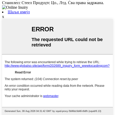
Стаинлесс Стеел Продуцтс Цо., Лтд. Сва права задржана.
Шаљи имејл
x