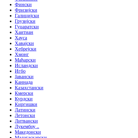
Фински
Фризијски
Галицијски
Грузијски
Гуџаратски
Хаитиан
Хауса
Хавајски
Хебрејски
Хмонг
Мађарски
Исландски
Игбо
Јавански
Каннада
Казахстански
Кмерски
Курдски
Киргишки
Латински
Летонски
Литвански
Лукембоу ..
Македонски
Мадагаскарски