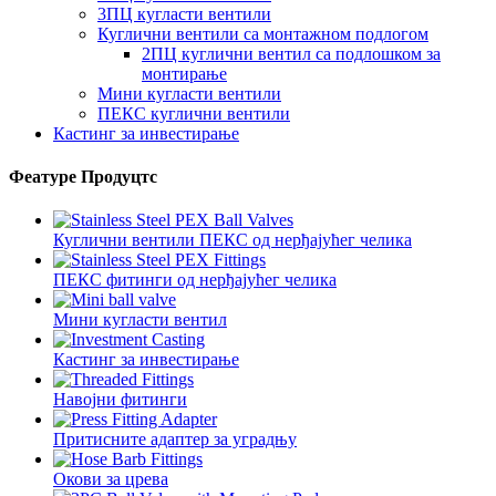
3ПЦ кугласти вентили
Куглични вентили са монтажном подлогом
2ПЦ куглични вентил са подлошком за
монтирање
Мини кугласти вентили
ПЕКС куглични вентили
Кастинг за инвестирање
Феатуре Продуцтс
Куглични вентили ПЕКС од нерђајућег челика
ПЕКС фитинги од нерђајућег челика
Мини кугласти вентил
Кастинг за инвестирање
Навојни фитинги
Притисните адаптер за уградњу
Окови за црева