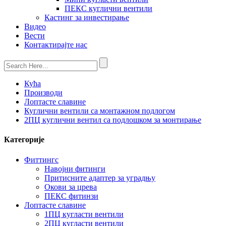
ПЕКС куглични вентили
Кастинг за инвестирање
Видео
Вести
Контактирајте нас
Кућа
Производи
Лоптасте славине
Куглични вентили са монтажном подлогом
2ПЦ куглични вентил са подлошком за монтирање
Категорије
Фиттингс
Навојни фитинги
Притисните адаптер за уградњу
Окови за црева
ПЕКС фитинзи
Лоптасте славине
1ПЦ кугласти вентили
2ПЦ кугласти вентили