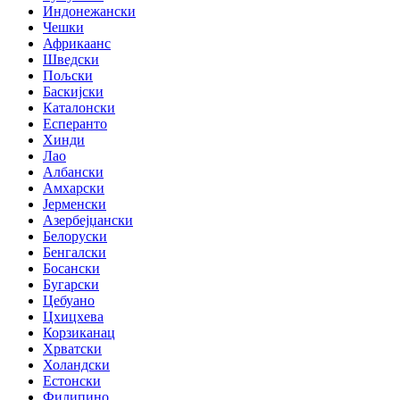
Индонежански
Чешки
Африкаанс
Шведски
Пољски
Баскијски
Каталонски
Есперанто
Хинди
Лао
Албански
Амхарски
Јерменски
Азербејџански
Белоруски
Бенгалски
Босански
Бугарски
Цебуано
Цхицхева
Корзиканац
Хрватски
Холандски
Естонски
Филипино