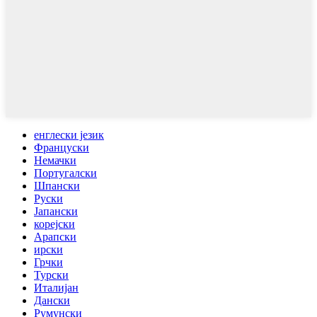
енглески језик
Француски
Немачки
Португалски
Шпански
Руски
Јапански
корејски
Арапски
ирски
Грчки
Турски
Италијан
Дански
Румунски